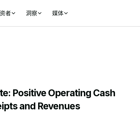
资者
洞察
媒体
e: Positive Operating Cash
eipts and Revenues