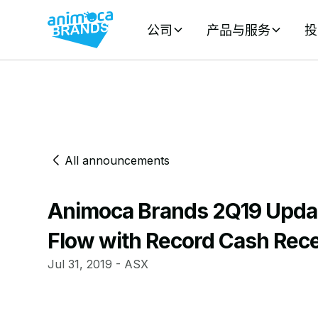
公司
产品与服务
投
All announcements
Animoca Brands 2Q19 Updat
Flow with Record Cash Rec
Jul 31, 2019 - ASX