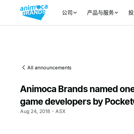
公司
产品与服务
投
All announcements
Animoca Brands named one 
game developers by Pocket
Aug 24, 2018 - ASX