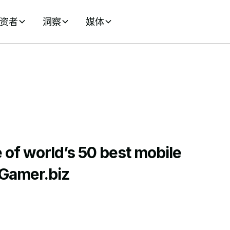
资者
洞察
媒体
of world’s 50 best mobile
Gamer.biz