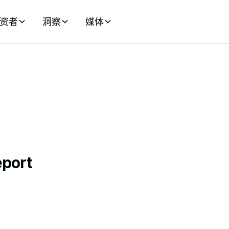
资者
洞察
媒体
eport