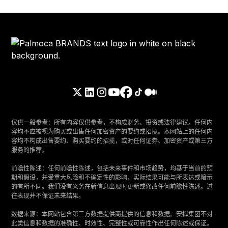
仅供一般参考：所有内容仅供参考，不构成财务、投资或法律建议。任何内
容均不应被视为购买或出售任何加密资产的要约或招揽。本网站上的任何内
容均不构成出售要约、购买要约的招揽，或对任何证券、加密资产或第三方
服务的推荐。
‍前瞻性陈述：任何前瞻性陈述，包括未来事件和市场趋势，均基于当前的预
期和假设，并受重大风险和不确定性的影响，实际结果可能与所表达或暗示
的有所不同。我们没有义务在新信息出现时更新或修改任何前瞻性陈述。过
往表现并不保证未来结果。
‍数据来源：本网站包含第三方数据提供商提供的信息和数据。安拟集团不对
此类信息和数据的准确性、时效性、完整性或可靠性作出任何陈述或保证。