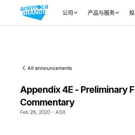
公司
产品与服务
投
All announcements
Appendix 4E - Preliminary 
Commentary
Feb 28, 2020 - ASX