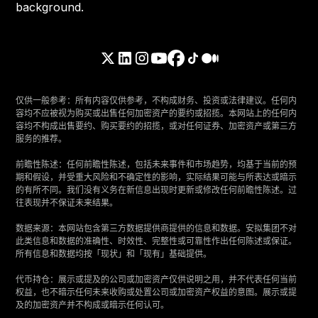
仅供一般参考：所有内容仅供参考，不构成财务、投资或法律建议。任何内
容均不应被视为购买或出售任何加密资产的要约或招揽。本网站上的任何内
容均不构成出售要约、购买要约的招揽，或对任何证券、加密资产或第三方
服务的推荐。
‍前瞻性陈述：任何前瞻性陈述，包括未来事件和市场趋势，均基于当前的预
期和假设，并受重大风险和不确定性的影响，实际结果可能与所表达或暗示
的有所不同。我们没有义务在新信息出现时更新或修改任何前瞻性陈述。过
往表现并不保证未来结果。
‍数据来源：本网站包含第三方数据提供商提供的信息和数据。安拟集团不对
此类信息和数据的准确性、时效性、完整性或可靠性作出任何陈述或保证。
所有信息和数据均按「现状」和「现有」基础提供。
‍代币持仓：展示或提及的公司或加密资产仅供说明之用，并不代表任何当前
权益，也不暗示任何未来收购或处置公司或加密资产权益的意图。展示或提
及的加密资产并不构成或暗示任何认可。