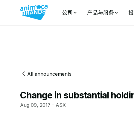
公司
产品与服务
投
All announcements
Change in substantial holdi
Aug 09, 2017 - ASX