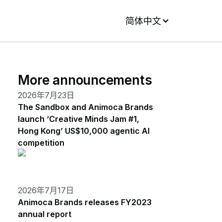
简体中文
More announcements
2026年7月23日
The Sandbox and Animoca Brands
launch ‘Creative Minds Jam #1,
Hong Kong’ US$10,000 agentic AI
competition
2026年7月17日
Animoca Brands releases FY2023
annual report