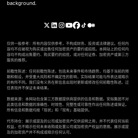
仅供一般参考：所有内容仅供参考，不构成财务、投资或法律建议。任何内
容均不应被视为购买或出售任何加密资产的要约或招揽。本网站上的任何内
容均不构成出售要约、购买要约的招揽，或对任何证券、加密资产或第三方
服务的推荐。
‍前瞻性陈述：任何前瞻性陈述，包括未来事件和市场趋势，均基于当前的预
期和假设，并受重大风险和不确定性的影响，实际结果可能与所表达或暗示
的有所不同。我们没有义务在新信息出现时更新或修改任何前瞻性陈述。过
往表现并不保证未来结果。
‍数据来源：本网站包含第三方数据提供商提供的信息和数据。安拟集团不对
此类信息和数据的准确性、时效性、完整性或可靠性作出任何陈述或保证。
所有信息和数据均按「现状」和「现有」基础提供。
‍代币持仓：展示或提及的公司或加密资产仅供说明之用，并不代表任何当前
权益，也不暗示任何未来收购或处置公司或加密资产权益的意图。展示或提
及的加密资产并不构成或暗示任何认可。