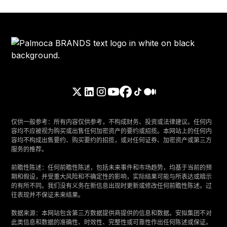
仅供一般参考：所有内容仅供参考，不构成财务、投资或法律建议。任何内
容均不应被视为购买或出售任何加密资产的要约或招揽。本网站上的任何内
容均不构成出售要约、购买要约的招揽，或对任何证券、加密资产或第三方
服务的推荐。
‍前瞻性陈述：任何前瞻性陈述，包括未来事件和市场趋势，均基于当前的预
期和假设，并受重大风险和不确定性的影响，实际结果可能与所表达或暗示
的有所不同。我们没有义务在新信息出现时更新或修改任何前瞻性陈述。过
往表现并不保证未来结果。
‍数据来源：本网站包含第三方数据提供商提供的信息和数据。安拟集团不对
此类信息和数据的准确性、时效性、完整性或可靠性作出任何陈述或保证。