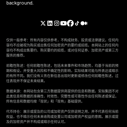
仅供一般参考：所有内容仅供参考，不构成财务、投资或法律建议。任何内
容均不应被视为购买或出售任何加密资产的要约或招揽。本网站上的任何内
容均不构成出售要约、购买要约的招揽，或对任何证券、加密资产或第三方
服务的推荐。
‍前瞻性陈述：任何前瞻性陈述，包括未来事件和市场趋势，均基于当前的预
期和假设，并受重大风险和不确定性的影响，实际结果可能与所表达或暗示
的有所不同。我们没有义务在新信息出现时更新或修改任何前瞻性陈述。过
往表现并不保证未来结果。
‍数据来源：本网站包含第三方数据提供商提供的信息和数据。安拟集团不对
此类信息和数据的准确性、时效性、完整性或可靠性作出任何陈述或保证。
所有信息和数据均按「现状」和「现有」基础提供。
‍代币持仓：展示或提及的公司或加密资产仅供说明之用，并不代表任何当前
权益，也不暗示任何未来收购或处置公司或加密资产权益的意图。展示或提
及的加密资产并不构成或暗示任何认可。