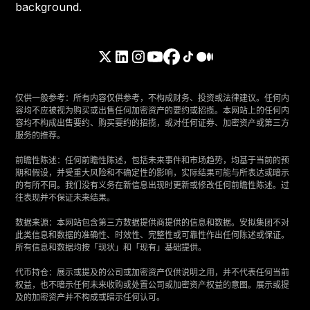
仅供一般参考：所有内容仅供参考，不构成财务、投资或法律建议。任何内
容均不应被视为购买或出售任何加密资产的要约或招揽。本网站上的任何内
容均不构成出售要约、购买要约的招揽，或对任何证券、加密资产或第三方
服务的推荐。
‍前瞻性陈述：任何前瞻性陈述，包括未来事件和市场趋势，均基于当前的预
期和假设，并受重大风险和不确定性的影响，实际结果可能与所表达或暗示
的有所不同。我们没有义务在新信息出现时更新或修改任何前瞻性陈述。过
往表现并不保证未来结果。
‍数据来源：本网站包含第三方数据提供商提供的信息和数据。安拟集团不对
此类信息和数据的准确性、时效性、完整性或可靠性作出任何陈述或保证。
所有信息和数据均按「现状」和「现有」基础提供。
‍代币持仓：展示或提及的公司或加密资产仅供说明之用，并不代表任何当前
权益，也不暗示任何未来收购或处置公司或加密资产权益的意图。展示或提
及的加密资产并不构成或暗示任何认可。