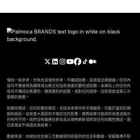
僅供一般參考：所有內容僅供參考，不構成財務、投資或法律建議。任何內
容均不應被視為購買或出售任何加密資產的要約或招攬。本網站上的任何內
容均不構成出售要約、購買要約的招攬，或對任何證券、加密資產或第三方
服務的推薦。
前瞻性陳述：任何前瞻性陳述，包括未來事件和市場趨勢，均基於當前的預
期和假設，並受重大風險和不確定性的影響，實際結果可能與所表達或暗示
的有所不同。我們沒有義務在新信息出現時更新或修改任何前瞻性陳述。過
往表現並不保證未來結果。
數據來源：本網站包含第三方數據提供商提供的信息和數據。安擬集團不對