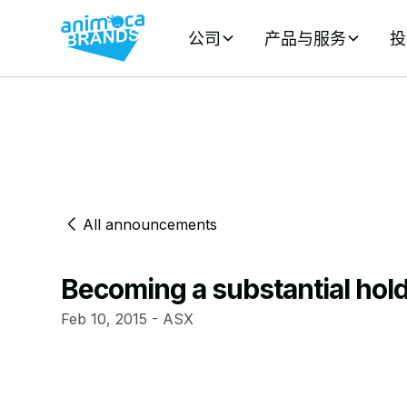
公司
产品与服务
投
All announcements
Becoming a substantial hol
Feb 10, 2015 - ASX