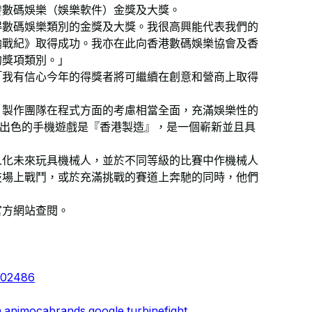
發數碼娛樂（娛樂軟件）金獎及大獎。
得數碼娛樂類別的金獎及大獎。我很高興能代表我們的
輪戰紀》取得成功。我亦在此向香港數碼娛樂協會及香
的獎項類別。」
「我有信心今年的得獎者將可繼續在創意和營商上取得
，製作團隊在程式方面的考慮相當全面，充滿娛樂性的
計出色的手機遊戲是『香港製造』，是一個嶄新並且具
人化未來玩具機械人，並於不同等級的比賽中作機械人
技場上戰鬥，或於充滿挑戰的賽道上奔馳的同時，他們
官方網站查閱。
。
9102486
m.animocabrands.google.turbinefight