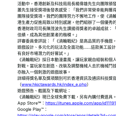
活動中，香港創新及科技局局長楊偉雄先生向團隊頒
蕭先生接受獎項後發表感受：「我們非常榮幸能夠獲
團隊接受獎項。我們的團隊努力不懈地工作，使《渦
港生產力促進局致以特別感謝，他們組辦了一個優秀
香港財政司司長陳茂波先生讚揚得獎者的卓越成就：
佳績，成為其他創業者的楷模。」
評審委員會評說：「《渦輪戰紀》是高品質的手機戲
遊戲設計、多元化的玩法及全面功能……這款美工設
有良好市場潛力的好嘗試。」
《渦輪戰紀》採日本動漫畫風，讓玩家親自組裝和個
對戰。當玩家在創造、改裝及調整機械人去於機械鬥
亦融入一個刺激的遊戲故事。
詳細得獎名單及獎項類別可於香港資訊及通訊科技獎
（
www.hkictawards.hk/index_e.php
）
遊戲預告、截圖及下載網址：
《渦輪戰紀》現已全球免費下載，另有內購付費道具
App Store℠：​
https://itunes.apple.com/app/id111
Google Play™：
https://play.google.com/store/apps/details?id=co