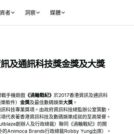
資者
洞察
媒體
資訊及通訊科技獎金獎及大獎
械人對戰手機遊戲
《渦輪戰紀》
於2017香港資訊及通訊科
娛樂軟件）
金獎
及最佳數碼娛樂
大獎
。
通訊科技專業獎項。由政府資訊科技總監辦公室策動，
獎項代表著香港資訊科技及數碼娛樂成就的至高榮譽。
為Outblaze創辦人及行政總裁）聯同《渦輪戰紀》的開
moca Brands行政總裁Robby Yung出席）。