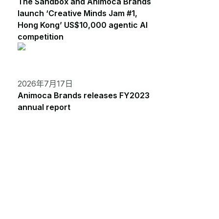
The Sandbox and Animoca Brands
launch ‘Creative Minds Jam #1,
Hong Kong’ US$10,000 agentic AI
competition
2026年7月17日
Animoca Brands releases FY2023
annual report