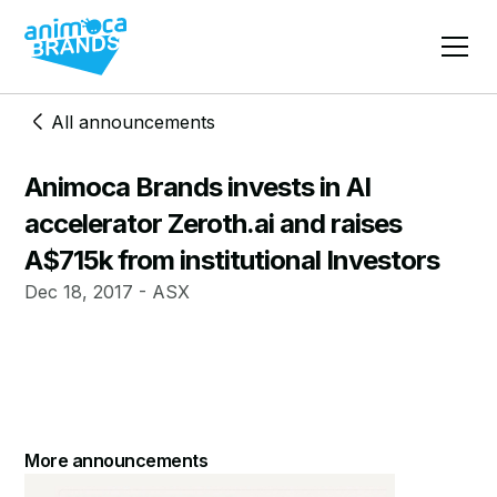
All announcements
Animoca Brands invests in AI
accelerator Zeroth.ai and raises
A$715k from institutional Investors
Dec 18, 2017 - ASX
More announcements