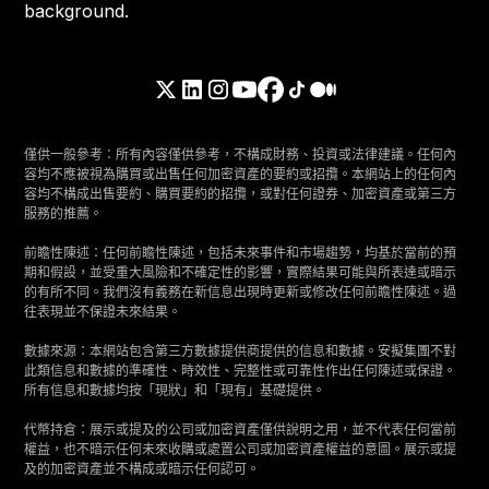
僅供一般參考：所有內容僅供參考，不構成財務、投資或法律建議。任何內
容均不應被視為購買或出售任何加密資產的要約或招攬。本網站上的任何內
容均不構成出售要約、購買要約的招攬，或對任何證券、加密資產或第三方
服務的推薦。
前瞻性陳述：任何前瞻性陳述，包括未來事件和市場趨勢，均基於當前的預
期和假設，並受重大風險和不確定性的影響，實際結果可能與所表達或暗示
的有所不同。我們沒有義務在新信息出現時更新或修改任何前瞻性陳述。過
往表現並不保證未來結果。
數據來源：本網站包含第三方數據提供商提供的信息和數據。安擬集團不對
此類信息和數據的準確性、時效性、完整性或可靠性作出任何陳述或保證。
所有信息和數據均按「現狀」和「現有」基礎提供。
代幣持倉：展示或提及的公司或加密資產僅供說明之用，並不代表任何當前
權益，也不暗示任何未來收購或處置公司或加密資產權益的意圖。展示或提
及的加密資產並不構成或暗示任何認可。