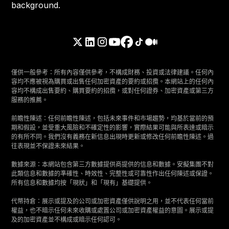
僅供一般參考：所有內容僅供參考，不構成財務、投資或法律建議。任何內
容均不應被視為購買或出售任何加密資產的要約或招攬。本網站上的任何內
容均不構成出售要約、購買要約的招攬，或對任何證券、加密資產或第三方
服務的推薦。
前瞻性陳述：任何前瞻性陳述，包括未來事件和市場趨勢，均基於當前的預
期和假設，並受重大風險和不確定性的影響，實際結果可能與所表達或暗示
的有所不同。我們沒有義務在新信息出現時更新或修改任何前瞻性陳述。過
往表現並不保證未來結果。
數據來源：本網站包含第三方數據提供商提供的信息和數據。安擬集團不對
此類信息和數據的準確性、時效性、完整性或可靠性作出任何陳述或保證。
所有信息和數據均按「現狀」和「現有」基礎提供。
代幣持倉：展示或提及的公司或加密資產僅供說明之用，並不代表任何當前
權益，也不暗示任何未來收購或處置公司或加密資產權益的意圖。展示或提
及的加密資產並不構成或暗示任何認可。