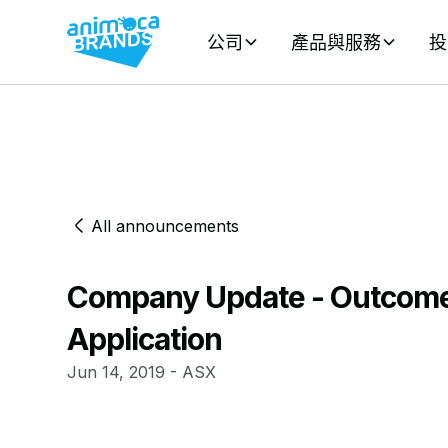
公司
產品與服務
投
All announcements
Company Update - Outcome
Application
Jun 14, 2019 - ASX