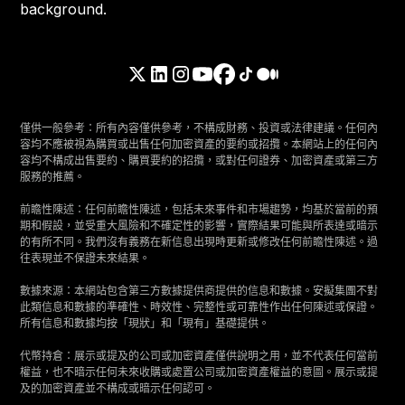
僅供一般參考：所有內容僅供參考，不構成財務、投資或法律建議。任何內
容均不應被視為購買或出售任何加密資產的要約或招攬。本網站上的任何內
容均不構成出售要約、購買要約的招攬，或對任何證券、加密資產或第三方
服務的推薦。
前瞻性陳述：任何前瞻性陳述，包括未來事件和市場趨勢，均基於當前的預
期和假設，並受重大風險和不確定性的影響，實際結果可能與所表達或暗示
的有所不同。我們沒有義務在新信息出現時更新或修改任何前瞻性陳述。過
往表現並不保證未來結果。
數據來源：本網站包含第三方數據提供商提供的信息和數據。安擬集團不對
此類信息和數據的準確性、時效性、完整性或可靠性作出任何陳述或保證。
所有信息和數據均按「現狀」和「現有」基礎提供。
代幣持倉：展示或提及的公司或加密資產僅供說明之用，並不代表任何當前
權益，也不暗示任何未來收購或處置公司或加密資產權益的意圖。展示或提
及的加密資產並不構成或暗示任何認可。