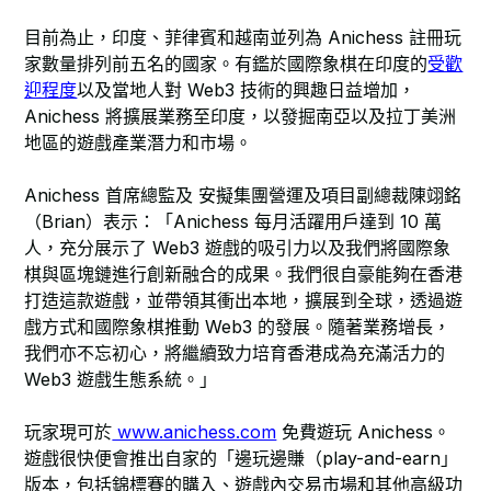
目前為止，印度、菲律賓和越南並列為 Anichess 註冊玩
家數量排列前五名的國家。有鑑於國際象棋在印度的
受歡
迎程度
以及當地人對 Web3 技術的興趣日益增加，
Anichess 將擴展業務至印度，以發掘南亞以及拉丁美洲
地區的遊戲產業潛力和市場。
Anichess 首席總監及 安擬集團營運及項目副總裁陳翊銘
（Brian）表示：「Anichess 每月活躍用戶達到 10 萬
人，充分展示了 Web3 遊戲的吸引力以及我們將國際象
棋與區塊鏈進行創新融合的成果。我們很自豪能夠在香港
打造這款遊戲，並帶領其衝出本地，擴展到全球，透過遊
戲方式和國際象棋推動 Web3 的發展。隨著業務增長，
我們亦不忘初心，將繼續致力培育香港成為充滿活力的
Web3 遊戲生態系統。」
玩家現可於
www.anichess.com
免費遊玩 Anichess。
遊戲很快便會推出自家的「邊玩邊賺（play-and-earn」
版本，包括錦標賽的購入、遊戲內交易市場和其他高級功