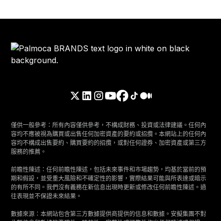
僅供一般參考：所有內容僅供參考，不構成財務、投資或法律建議。任何內
容均不應被視為購買或出售任何加密資產的要約或招攬。本網站上的任何內
容均不構成出售要約、購買要約的招攬，或對任何證券、加密資產或第三方
服務的推薦。
前瞻性陳述：任何前瞻性陳述，包括未來事件和市場趨勢，均基於當前的預
期和假設，並受重大風險和不確定性的影響，實際結果可能與所表達或暗示
的有所不同。我們沒有義務在新信息出現時更新或修改任何前瞻性陳述。過
往表現並不保證未來結果。
數據來源：本網站包含第三方數據提供商提供的信息和數據。安擬集團不對