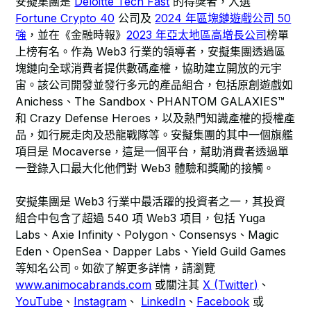
安擬集團是
Deloitte Tech Fast
的得獎者，入選
Fortune Crypto 40
公司及
2024 年區塊鏈遊戲公司 50
強
，並在《金融時報》
2023 年亞太地區高增長公司
榜單
上榜有名。作為 Web3 行業的領導者，安擬集團透過區
塊鏈向全球消費者提供數碼產權，協助建立開放的元宇
宙。該公司開發並發行多元的產品組合，包括原創遊戲如
Anichess、The Sandbox、PHANTOM GALAXIES™
和 Crazy Defense Heroes，以及熱門知識產權的授權產
品，如行屍走肉及恐龍戰隊等。安擬集團的其中一個旗艦
項目是 Mocaverse，這是一個平台，幫助消費者透過單
一登錄入口最大化他們對 Web3 體驗和獎勵的接觸。
安擬集團是 Web3 行業中最活躍的投資者之一，其投資
組合中包含了超過 540 項 Web3 項目，包括 Yuga
Labs、Axie Infinity、Polygon、Consensys、Magic
Eden、OpenSea、Dapper Labs、Yield Guild Games
等知名公司。如欲了解更多詳情，請瀏覽
www.animocabrands.com
或關注其
X (Twitter)
、
YouTube
、
Instagram
、
LinkedIn
、
Facebook
或