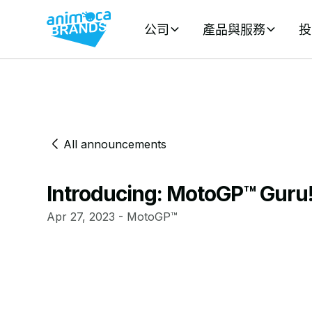
公司
產品與服務
投
All announcements
Introducing: MotoGP™ Guru
Apr 27, 2023 - MotoGP™