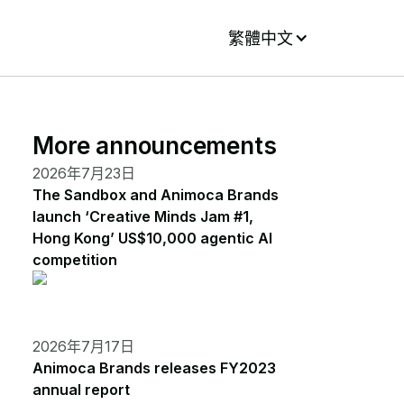
繁體中文
More announcements
2026年7月23日
The Sandbox and Animoca Brands
launch ‘Creative Minds Jam #1,
Hong Kong’ US$10,000 agentic AI
competition
2026年7月17日
Animoca Brands releases FY2023
annual report