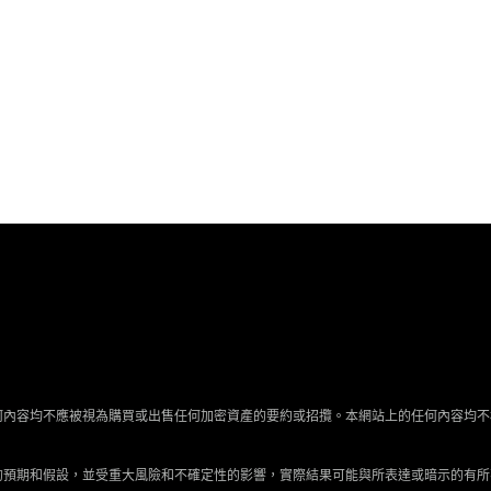
何內容均不應被視為購買或出售任何加密資產的要約或招攬。本網站上的任何內容均不
的預期和假設，並受重大風險和不確定性的影響，實際結果可能與所表達或暗示的有所