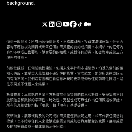
僅供一般參考：所有內容僅供參考，不構成財務、投資或法律建議。任何內
容均不應被視為購買或出售任何加密資產的要約或招攬。本網站上的任何內
容均不構成出售要約、購買要約的招攬，或對任何證券、加密資產或第三方
服務的推薦。
前瞻性陳述：任何前瞻性陳述，包括未來事件和市場趨勢，均基於當前的預
期和假設，並受重大風險和不確定性的影響，實際結果可能與所表達或暗示
的有所不同。我們沒有義務在新信息出現時更新或修改任何前瞻性陳述。過
往表現並不保證未來結果。
數據來源：本網站包含第三方數據提供商提供的信息和數據。安擬集團不對
此類信息和數據的準確性、時效性、完整性或可靠性作出任何陳述或保證。
所有信息和數據均按「現狀」和「現有」基礎提供。
代幣持倉：展示或提及的公司或加密資產僅供說明之用，並不代表任何當前
權益，也不暗示任何未來收購或處置公司或加密資產權益的意圖。展示或提
及的加密資產並不構成或暗示任何認可。