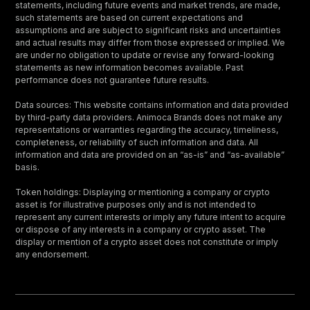
statements, including future events and market trends, are made,
such statements are based on current expectations and
assumptions and are subject to significant risks and uncertainties
and actual results may differ from those expressed or implied. We
are under no obligation to update or revise any forward-looking
statements as new information becomes available. Past
performance does not guarantee future results.
Data sources: This website contains information and data provided
by third-party data providers. Animoca Brands does not make any
representations or warranties regarding the accuracy, timeliness,
completeness, or reliability of such information and data. All
information and data are provided on an “as-is” and “as-available”
basis.
Token holdings: Displaying or mentioning a company or crypto
asset is for illustrative purposes only and is not intended to
represent any current interests or imply any future intent to acquire
or dispose of any interests in a company or crypto asset. The
display or mention of a crypto asset does not constitute or imply
any endorsement.