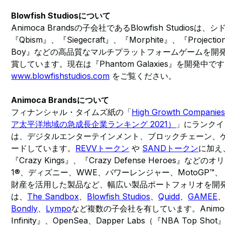
Blowfish Studiosについて
Animoca Brandsの子会社であるBlowfish Studios
『Qbism』、『Siegecraft』、『Morphite』、『Projection:
Boy』などの高品質なマルチプラットフォームゲームを開
賞しています。現在は『Phantom Galaxies』を開発中で
www.blowfishstudios.com
をご覧ください。
Animoca Brandsについて
フィナンシャル・タイムズ紙の「
High Growth Companies
ア太平洋地域の急成長企業ランキング 2021）
」にランクインし
は、デジタルエンターテインメント、ブロックチェーン、
ードしています。
REVVトークン
や
SANDトークン
に加え、
『Crazy Kings』、『Crazy Defense Heroes』などの
1®、ディズニー、WWE、パワーレンジャー、MotoGP™
財産を活用した製品など、幅広い製品ポートフォリオを開
は、
The Sandbox
、
Blowfish Studios
、
Quidd
、
GAMEE
Bondly
、
Lympo
など複数の子会社を有しています。Animoca 
Infinity』、OpenSea、Dapper Labs（『NBA Top Shot