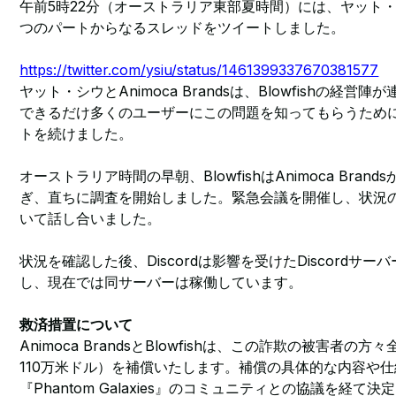
午前5時22分（オーストラリア東部夏時間）には、ヤット
つのパートからなるスレッドをツイートしました。
https://twitter.com/ysiu/status/1461399337670381577
ヤット・シウとAnimoca Brandsは、Blowfishの経
できるだけ多くのユーザーにこの問題を知ってもらうため
トを続けました。
オーストラリア時間の早朝、BlowfishはAnimoca Bra
ぎ、直ちに調査を開始しました。緊急会議を開催し、状況
いて話し合いました。
状況を確認した後、Discordは影響を受けたDiscordサーバー
し、現在では同サーバーは稼働しています。
救済措置について
Animoca BrandsとBlowfishは、この詐欺の被害者の方
110万米ドル）を補償いたします。補償の具体的な内容や
『Phantom Galaxies』のコミュニティとの協議を経