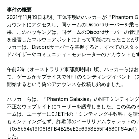
事件の概要
2021年11月19日未明、正体不明のハッカーが『Phantom Gal
カウントにアクセスし、同ゲームのDiscordサーバーを
果、このハッキングは、同ゲームのDiscordサーバーの管
を侵害したマルウェアボットによって可能になったことが
ッカーは、Discordサーバーを掌握すると、すべてのス
ドバイザーやコミュニティ・モデレーターのアカウントも
午前3時（オーストラリア東部夏時間）頃、ハッカーらは
て、ゲームがサプライズでNFTのミンティングイベント（
開始するという偽のアナウンスを投稿し始めました。
ハッカーらは、『Phantom Galaxies』のNFTミンテ
不正なウェブサイトにユーザーを誘導しました。この偽の
ームは、ユーザーに0.1ETHの「ミンティング手数料」を
もミンティングせず、詐欺師のイーサリアムウォレットの
（0x5b54e19f06f8FB4B28eE2c6958E55F4580F
した。