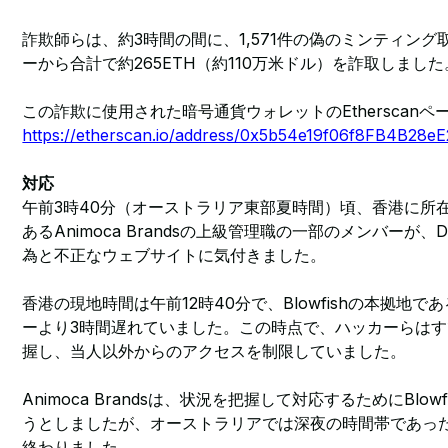
詐欺師らは、約3時間の間に、1,571件の偽のミンティング取引
ーから合計で約265ETH（約110万米ドル）を詐取しました
この詐欺に使用された暗号通貨ウォレットのEtherscan
https://etherscan.io/address/0x5b54e19f06f8FB4B28
対応
午前3時40分（オーストラリア東部夏時間）頃、香港に所在する
あるAnimoca Brandsの上級管理職の一部のメンバーが、D
為と不正なウェブサイトに気付きました。
香港の現地時間は午前12時40分で、Blowfishの本拠地
ーより3時間遅れていました。この時点で、ハッカーらはすでに
握し、当人以外からのアクセスを制限していました。
Animoca Brandsは、状況を把握して対応するためにBlo
うとしましたが、オーストラリアでは深夜の時間帯であっ
終わりました。