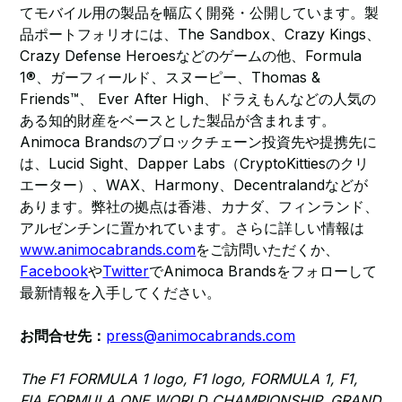
てモバイル用の製品を幅広く開発・公開しています。製
品ポートフォリオには、The Sandbox、Crazy Kings、
Crazy Defense Heroesなどのゲームの他、Formula
1®、ガーフィールド、スヌーピー、Thomas &
Friends™、 Ever After High、ドラえもんなどの人気の
ある知的財産をベースとした製品が含まれます。
Animoca Brandsのブロックチェーン投資先や提携先に
は、Lucid Sight、Dapper Labs（CryptoKittiesのクリ
エーター）、WAX、Harmony、Decentralandなどが
あります。弊社の拠点は香港、カナダ、フィンランド、
アルゼンチンに置かれています。さらに詳しい情報は
www.animocabrands.com
をご訪問いただくか、
Facebook
や
Twitter
でAnimoca Brandsをフォローして
最新情報を入手してください。
お問合せ先：
press@animocabrands.com
The F1 FORMULA 1 logo, F1 logo, FORMULA 1, F1,
FIA FORMULA ONE WORLD CHAMPIONSHIP, GRAND