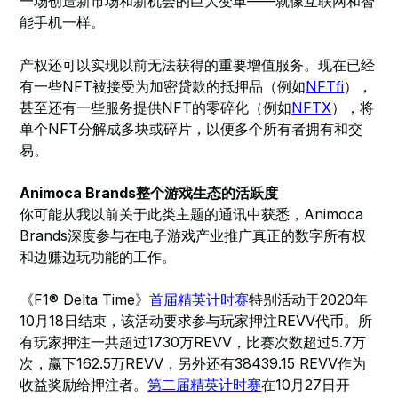
一场创造新市场和新机会的巨大变革——就像互联网和智
能手机一样。
产权还可以实现以前无法获得的重要增值服务。现在已经
有一些NFT被接受为加密贷款的抵押品（例如
NFTfi
），
甚至还有一些服务提供NFT的零碎化（例如
NFTX
），将
单个NFT分解成多块或碎片，以便多个所有者拥有和交
易。
Animoca Brands整个游戏生态的活跃度
你可能从我以前关于此类主题的通讯中获悉，Animoca
Brands深度参与在电子游戏产业推广真正的数字所有权
和边赚边玩功能的工作。
《F1® Delta Time》
首届精英计时赛
特别活动于2020年
10月18日结束，该活动要求参与玩家押注REVV代币。所
有玩家押注一共超过1730万REVV，比赛次数超过5.7万
次，赢下162.5万REVV，另外还有38439.15 REVV作为
收益奖励给押注者。
第二届精英计时赛
在10月27日开